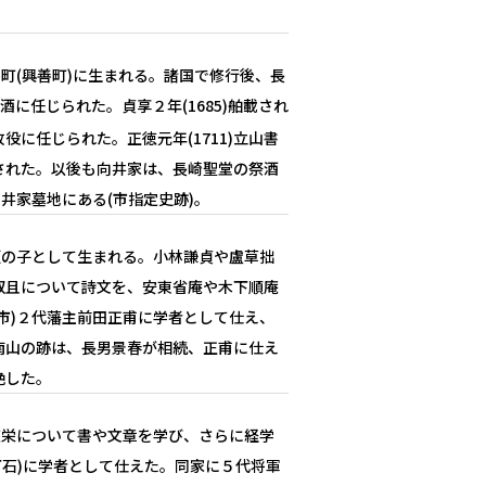
町(興善町)に生まれる。諸国で修行後、長
に任じられた。貞享２年(1685)舶載され
に任じられた。正徳元年(1711)立山書
された。以後も向井家は、長崎聖堂の祭酒
井家墓地にある(市指定史跡)。
碩の子として生まれる。小林謙貞や盧草拙
叔且について詩文を、安東省庵や木下順庵
市)２代藩主前田正甫に学者として仕え、
南山の跡は、長男景春が相続、正甫に仕え
絶した。
道栄について書や文章を学び、さらに経学
２万石)に学者として仕えた。同家に５代将軍