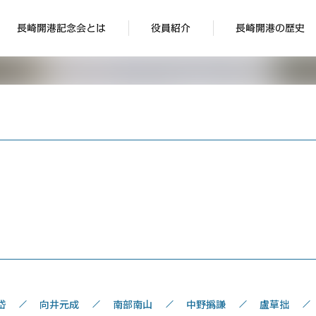
長崎開港記念会とは
役員紹介
長崎開港の歴史
岱
向井元成
南部南山
中野撝謙
盧草拙