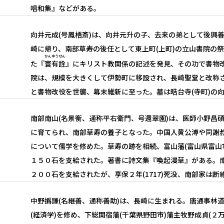
唱和集』などがある。
向井元成(号鳳梧斎)は、向井元升の子、去来の弟として後興善
崎に帰り、南部草寿の後任として東上町(上町)の立山書院の祭酒
かん
ゆう
せん
た『
寰
有
詮
』にキリスト教関係の記述を発見、その功で書物改役
院は、規模を大きくして伊勢町に移設され、長崎聖堂と改称
と書物改役を世襲、幕末維新に至った。墓は晧台寺(寺町)の向
南部南山(名景衡、通称平右衛門、号還翠園)は、医師小野昌
に育てられ、南部草寿の養子となった。中国人黄公溥や同謝
について儒学を修めた。草寿の跡を相続、富山藩(富山県富山
１５０石を支給された。著書に詩文集『喚起漫草』がある。
２００石を支給されたが、享保２年(1717)死没、南部家は断
中野撝謙(名継善、通称善助)は、長崎に生まれる。唐通事林
(経済学)を修め、下総関宿藩(千葉県野田市)藩主牧野成貞(