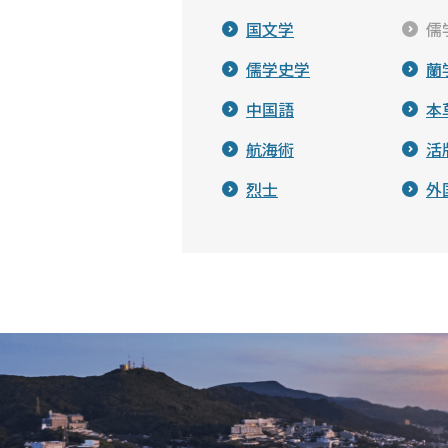
国文学
儒
儒学史学
蘭
中国語
本
航海術
活
烈士
外