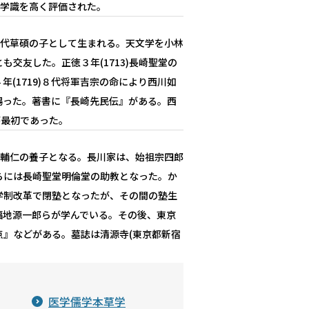
の学識を高く評価された。
３代草碩の子として生まれる。天文学を小林
交友した。正徳３年(1713)長崎聖堂の
年(1719)８代将軍吉宗の命により西川如
賜った。著書に『長崎先民伝』がある。西
が最初であった。
川輔仁の養子となる。長川家は、始祖宗四郎
らには長崎聖堂明倫堂の助教となった。か
)の学制改革で閉塾となったが、その間の塾生
福地源一郎らが学んでいる。その後、東京
』などがある。墓誌は清源寺(東京都新宿
医学儒学本草学