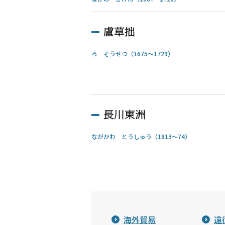
盧草拙
ろ そうせつ（1675～1729）
長川東洲
ながかわ とうしゅう（1813～74）
海外貿易
遠