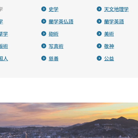
学
史学
天文地理学
学
蘭学英仏語
蘭学英語
草学
砲術
美術
版術
写真術
敬神
国人
慈善
公益