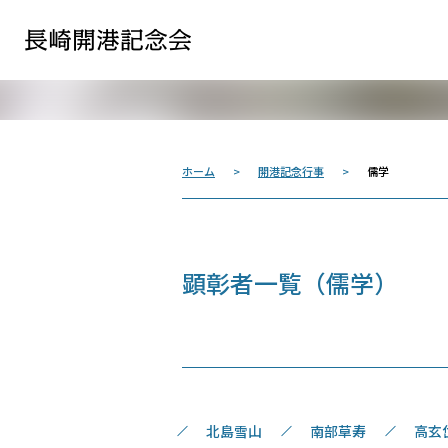
長崎開港記念会
ホーム
開港記念行事
儒学
顕彰者一覧（儒学）
北島雪山
南部草寿
高玄