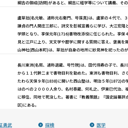
綱吉の御成(訪問)があると、綱吉に経学等について講義、そ
盧草拙(名元敏、通称元右衛門、号葆真)は、盧家の４代で、
謙貞の門人関庄三郎に、詩文を彭城宣義らに学び、大江宏隆とも
学頭となり、享保元年(1716)書物改添役に任じられた。享保４
見と江戸に上り、天文学や暦学に関する質問に答え、褒美を
山神社(西山本町)は、草拙が自身の地所に妙見神を祀ったの
長川東洲(名煕、通称退蔵、号竹院)は、田代得寿の子で、長
から１１代幹二まで書物目利を勤めた。東洲も書物目利、さ
たわら天保９年(1838)に開いた西山塾は、明治５年(1872
はのべの２０００人余り、名村泰蔵、何礼之、伊東巳代治、
に移住、同地で死没した。著書に『教義策題』『国史論纂評点
区)にある。
征勇武
探検
医学