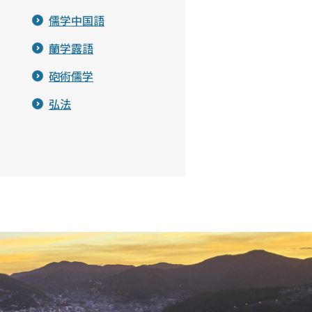
儒学中国語
蘭学露語
砲術儒学
弘法