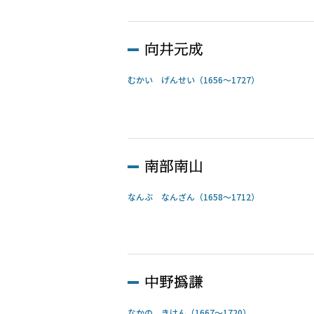
向井元成
むかい げんせい（1656～1727）
南部南山
なんぶ なんざん（1658～1712）
中野撝謙
なかの きけん（1667～1720）