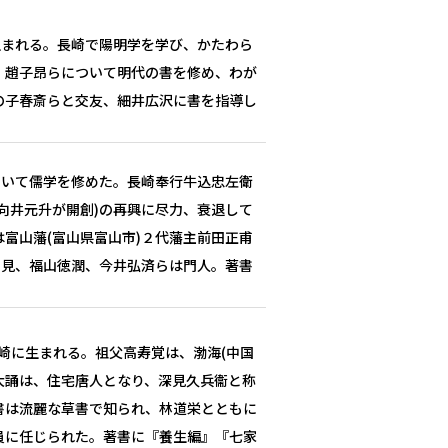
生まれる。長崎で陽明学を学び、かたわら
。趙子昂らについて明代の書を修め、わが
の子春斎らと交友、細井広沢に書を指導し
。
ついて儒学を修めた。長崎奉行牛込忠左衛
(向井元升が開創)の再興に尽力、衰退して
は富山藩(富山県富山市)２代藩主前田正甫
如見、福山徳潤、今井弘済らは門人。著書
長崎に生まれる。祖父高寿覚は、渤海(中国
高大誦は、住宅唐人となり、深見久兵衞と称
書は流麗な草書で知られ、林道栄とともに
員に任じられた。著書に『養生編』『七家