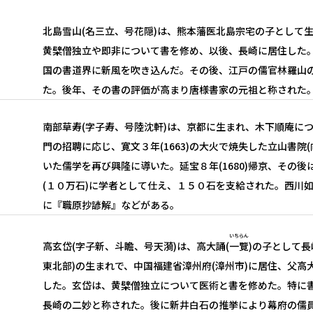
北島雪山(名三立、号花隠)は、熊本藩医北島宗宅の子として
黄檗僧独立や即非について書を修め、以後、長崎に居住した
国の書道界に新風を吹き込んだ。その後、江戸の儒官林羅山
た。後年、その書の評価が高まり唐様書家の元祖と称された
南部草寿(字子寿、号陸沈軒)は、京都に生まれ、木下順庵に
門の招聘に応じ、寛文３年(1663)の大火で焼失した立山書院
いた儒学を再び興隆に導いた。延宝８年(1680)帰京、その後
(１０万石)に学者として仕え、１５０石を支給された。西川
に『職原抄諺解』などがある。
いちらん
高玄岱(字子新、斗瞻、号天漪)は、高大誦(
一覽
)の子として
東北部)の生まれで、中国福建省漳州府(漳州市)に居住、父
した。玄岱は、黄檗僧独立について医術と書を修めた。特に
長崎の二妙と称された。後に新井白石の推挙により幕府の儒